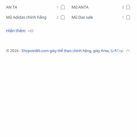
AN TA
Mũ ANTA
Mũ Adidas chính hãng
Mũ Das sale
Mũ Li-Ning
Mũ Lining chính hãng
Mũ Puma Chính Hãng
Mũ adidas
Phụ kiện Acer
Pierre Cardin
©
2026
‧
Shopviet86.com giày thể thao chính hãng, giày Anta, Li-Ning, Adidas
QUẦN NỈ LI-NING
Quần Xtep
Quần nỉ nam Lining
Quần short nam Lining
Remax
Sale giày Anta nữ
Sale áo nỉ Adidas
Sịp Nanjiren
SỮA TẮM ADIDAS
Sữa tắm gội nam 3in1
Tai Nghe Remax
Tai nghe Acer
Tai nghe Acer Bluetooth
Thương hiệu Li-Ning
Thắt lưng Aokang
Túi