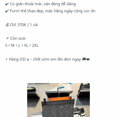
✔️ Co giãn thoải mái, vận động dễ dàng
✔️ Form thể thao đẹp, mặc hằng ngày cũng cực ổn
💰 Chỉ: 370K / 1 cái
📌 Còn size:
S • M • L • XL • 2XL
⚡ Hàng OD ạ – chốt sớm em lên đơn ngay 🚚❤️