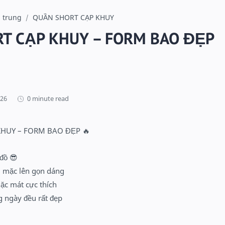
a trung
QUẦN SHORT CẠP KHUY
T CẠP KHUY – FORM BAO ĐẸP
0 minute read
HUY – FORM BAO ĐẸP 🔥
đồ 😎
g, mặc lên gọn dáng
mặc mát cực thích
g ngày đều rất đẹp