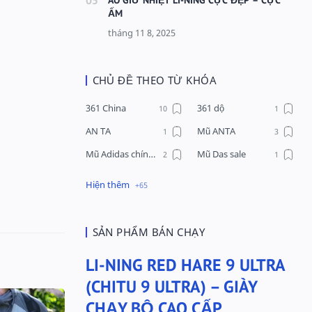
ẤM
CHỦ ĐỀ THEO TỪ KHÓA
361 China
361 dộ
AN TA
Mũ ANTA
Mũ Adidas chính hãng
Mũ Das sale
Mũ Li-Ning
Mũ Lining chính hãng
Mũ Puma Chính Hãng
Mũ adidas
Phụ kiện Acer
Pierre Cardin
SẢN PHẨM BÁN CHẠY
QUẦN NỈ LI-NING
Quần Xtep
LI-NING RED HARE 9 ULTRA
Quần nỉ nam Lining
Quần short nam Lining
(CHITU 9 ULTRA) – GIÀY
Remax
Sale giày Anta nữ
CHẠY BỘ CAO CẤP