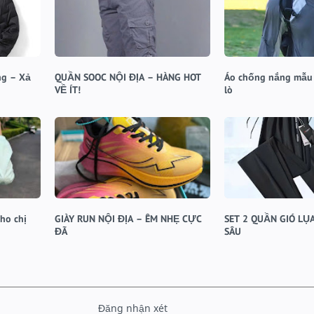
ng – Xả
QUẦN SOOC NỘI ĐỊA – HÀNG HOT
Áo chống nắng mẫu 
VỀ ÍT!
lò
ho chị
GIÀY RUN NỘI ĐỊA – ÊM NHẸ CỰC
SET 2 QUẦN GIÓ LỤ
ĐÃ
SÂU