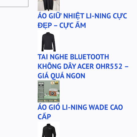
bộ xtep
mû xtep
ÁO GIỮ NHIỆT LI-NING CỰC
mũ
mũ lining
ĐẸP – CỰC ẤM
phu-kien-sale
puma
puma chính hãng
quần nỉ PUMA
quần puma
quần short Anta
TAI NGHE BLUETOOTH
sale
sale giày anta
KHÔNG DÂY ACER OHR552 –
san-sale
tai nghe
GIÁ QUÁ NGON
tai-nghe
thanh lý
túi đeo chéo
tất lining
tất nanjiren
ví da
ÁO GIÓ LI-NING WADE CAO
Áo khoác 361
áo anta
CẤP
áo cartelo
áo jeep
áo khoác adidas