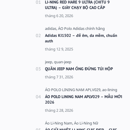
LI-NING RED HARE 9 ULTRA (CHITU 9
ULTRA) – GIÀY CHẠY BỘ CAO CẤP
Adidas KI1502 – đế êm, da mềm, chuẩn
auth
QUẦN JEEP NAM ỐNG ĐỨNG TÚI HỘP
ÁO POLO LINING NAM APLV029 – MẪU MỚI
2026
ÁO GIỮ NHIỆT LI-NING CỰC ĐẸP – CỰC