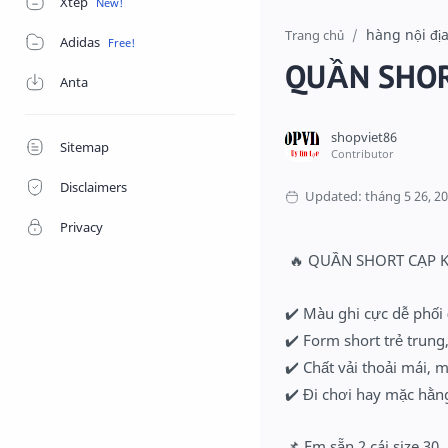
Xtep
hàng nội đị
Trang chủ
Adidas
QUẦN SHOR
Anta
Sitemap
Disclaimers
Privacy
🔥 QUẦN SHORT CẠP K
✔️ Màu ghi cực dễ phối 
✔️ Form short trẻ trun
✔️ Chất vải thoải mái, 
✔️ Đi chơi hay mặc hằn
📌 Em sẵn 2 cái size 30