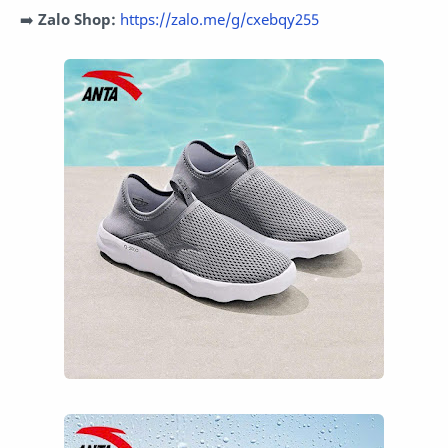
➡️
Zalo
Shop:
https://zalo.me/g/cxebqy255