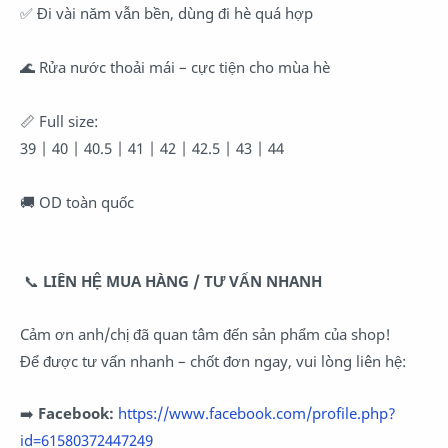
✅
 Đi vài năm vẫn bền, dùng đi hè quá hợp
🌊
 Rửa nước thoải mái – cực tiện cho mùa hè
📏
 Full size:
39 | 40 | 40.5 | 41 | 42 | 42.5 | 43 | 44
🚚
 OD toàn quốc 
📞
LIÊN HỆ MUA HÀNG / TƯ VẤN NHANH
Cảm ơn anh/chị đã quan tâm đến sản phẩm của shop!
Để được tư vấn nhanh – chốt đơn ngay, vui lòng liên hệ:
➡️
Facebook:
https://www.facebook.com/profile.php?
id=61580372447249