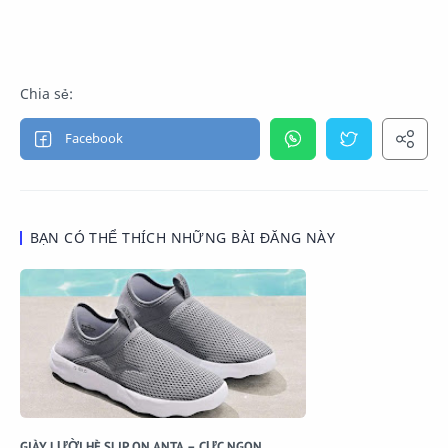
BẠN CÓ THỂ THÍCH NHỮNG BÀI ĐĂNG NÀY
GIÀY LƯỜI HÈ SLIP ON ANTA – CỰC NGON