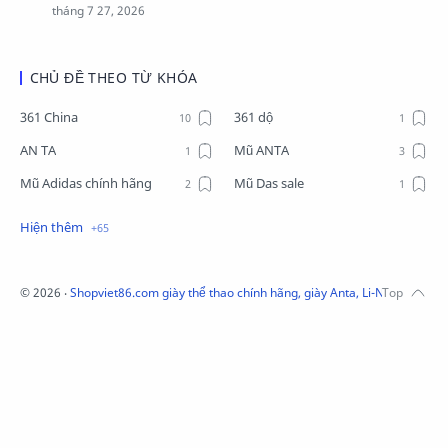
CHỦ ĐỀ THEO TỪ KHÓA
361 China
361 dộ
AN TA
Mũ ANTA
Mũ Adidas chính hãng
Mũ Das sale
Mũ Li-Ning
Mũ Lining chính hãng
Mũ Puma Chính Hãng
Mũ adidas
Phụ kiện Acer
Pierre Cardin
©
2026
‧
Shopviet86.com giày thể thao chính hãng, giày Anta, Li-Ning, Adidas
QUẦN NỈ LI-NING
Quần Xtep
Quần nỉ nam Lining
Quần short nam Lining
Remax
Sale giày Anta nữ
Sale áo nỉ Adidas
Sịp Nanjiren
SỮA TẮM ADIDAS
Sữa tắm gội nam 3in1