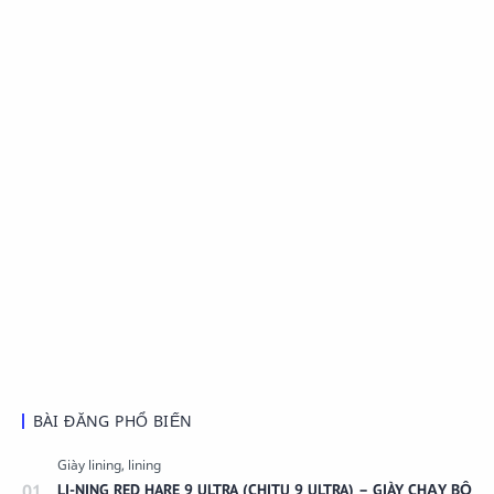
BÀI ĐĂNG PHỔ BIẾN
LI-NING RED HARE 9 ULTRA (CHITU 9 ULTRA) – GIÀY CHẠY BỘ