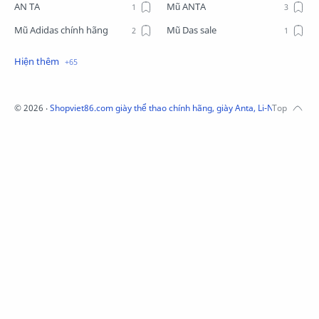
AN TA
Mũ ANTA
Mũ Adidas chính hãng
Mũ Das sale
Mũ Li-Ning
Mũ Lining chính hãng
Mũ Puma Chính Hãng
Mũ adidas
Phụ kiện Acer
Pierre Cardin
©
2026
‧
Shopviet86.com giày thể thao chính hãng, giày Anta, Li-Ning, Adidas
QUẦN NỈ LI-NING
Quần Xtep
Quần nỉ nam Lining
Quần short nam Lining
Remax
Sale giày Anta nữ
Sale áo nỉ Adidas
Sịp Nanjiren
SỮA TẮM ADIDAS
Sữa tắm gội nam 3in1
Tai Nghe Remax
Tai nghe Acer
Tai nghe Acer Bluetooth
Thương hiệu Li-Ning
Thắt lưng Aokang
Túi
Túi Aokang chính hàng
Túi Lining