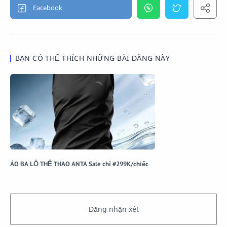
BẠN CÓ THỂ THÍCH NHỮNG BÀI ĐĂNG NÀY
ÁO BA LỖ THỂ THAO ANTA Sale chỉ #299K/chiếc