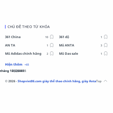
CHỦ ĐỀ THEO TỪ KHÓA
361 China
361 dộ
AN TA
Mũ ANTA
Mũ Adidas chính hãng
Mũ Das sale
Mũ Li-Ning
Mũ Lining chính hãng
Mũ Puma Chính Hãng
Mũ adidas
Phụ kiện Acer
Pierre Cardin
©
2026
‧
Shopviet86.com giày thể thao chính hãng, giày Anta, Li-Ning, A
QUẦN NỈ LI-NING
Quần Xtep
Quần nỉ nam Lining
Quần short nam Lining
Remax
Sale giày Anta nữ
Sale áo nỉ Adidas
Sịp Nanjiren