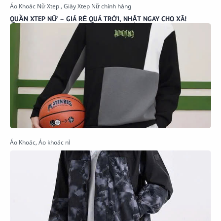
QUẦN XTEP NỮ – GIÁ RẺ QUÁ TRỜI, NHẶT NGAY CHO XÃ!