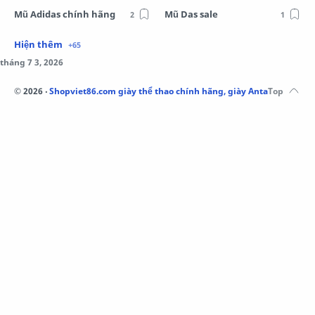
Mũ Adidas chính hãng
Mũ Das sale
Mũ Li-Ning
Mũ Lining chính hãng
Mũ Puma Chính Hãng
Mũ adidas
Phụ kiện Acer
Pierre Cardin
©
2026
‧
Shopviet86.com giày thể thao chính hãng, giày Anta, Li-Ning, A
QUẦN NỈ LI-NING
Quần Xtep
Quần nỉ nam Lining
Quần short nam Lining
Remax
Sale giày Anta nữ
Sale áo nỉ Adidas
Sịp Nanjiren
SỮA TẮM ADIDAS
Sữa tắm gội nam 3in1
Tai Nghe Remax
Tai nghe Acer
Tai nghe Acer Bluetooth
Thương hiệu Li-Ning
Thắt lưng Aokang
Túi
Túi Aokang chính hàng
Túi Lining