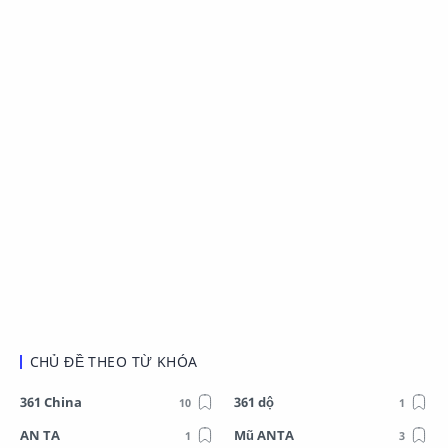
CHỦ ĐỀ THEO TỪ KHÓA
361 China
361 dộ
AN TA
Mũ ANTA