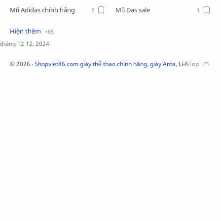
Mũ Adidas chính hãng
Mũ Das sale
Mũ Li-Ning
Mũ Lining chính hãng
Mũ Puma Chính Hãng
Mũ adidas
Phụ kiện Acer
Pierre Cardin
©
2026
‧
Shopviet86.com giày thể thao chính hãng, giày Anta, Li-Ning, Adidas
QUẦN NỈ LI-NING
Quần Xtep
Quần nỉ nam Lining
Quần short nam Lining
Remax
Sale giày Anta nữ
Sale áo nỉ Adidas
Sịp Nanjiren
SỮA TẮM ADIDAS
Sữa tắm gội nam 3in1
Tai Nghe Remax
Tai nghe Acer
Tai nghe Acer Bluetooth
Thương hiệu Li-Ning
Thắt lưng Aokang
Túi
Túi Aokang chính hàng
Túi Lining