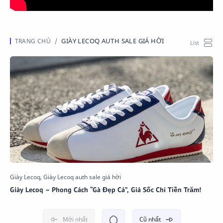
GIÀY LECOQ AUTH SALE GIÁ HỜI
Giày Lecoq – Phong Cách “Gà Đẹp Cá”, Giá Sốc Chỉ Tiền Trăm!