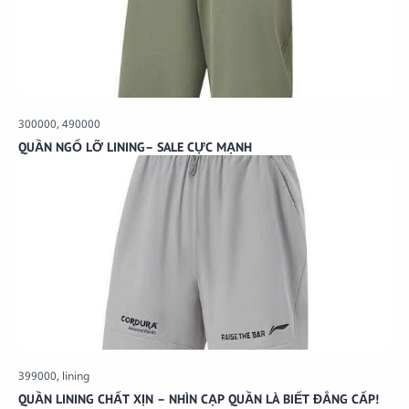
QUẦN NGỐ LỠ LINING– SALE CỰC MẠNH
QUẦN LINING CHẤT XỊN – NHÌN CẠP QUẦN LÀ BIẾT ĐẲNG CẤP!