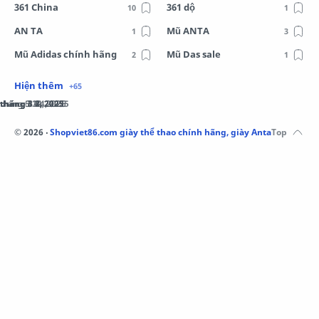
361 China
361 dộ
AN TA
Mũ ANTA
Mũ Adidas chính hãng
Mũ Das sale
Mũ Li-Ning
Mũ Lining chính hãng
Mũ Puma Chính Hãng
Mũ adidas
Phụ kiện Acer
Pierre Cardin
©
2026
‧
Shopviet86.com giày thể thao chính hãng, giày Anta, Li-Ning, A
QUẦN NỈ LI-NING
Quần Xtep
Quần nỉ nam Lining
Quần short nam Lining
Remax
Sale giày Anta nữ
Sale áo nỉ Adidas
Sịp Nanjiren
SỮA TẮM ADIDAS
Sữa tắm gội nam 3in1
Tai Nghe Remax
Tai nghe Acer
Tai nghe Acer Bluetooth
Thương hiệu Li-Ning
Thắt lưng Aokang
Túi