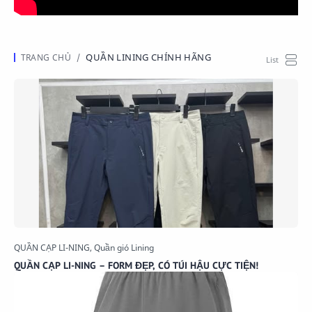
QUẦN LINING CHÍNH HÃNG
QUẦN CẠP LI-NING – FORM ĐẸP, CÓ TÚI HẬU CỰC TIỆN!