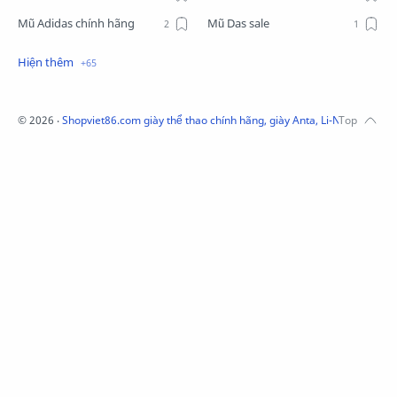
Mũ Adidas chính hãng
Mũ Das sale
Mũ Li-Ning
Mũ Lining chính hãng
Mũ Puma Chính Hãng
Mũ adidas
Phụ kiện Acer
Pierre Cardin
©
2026
‧
Shopviet86.com giày thể thao chính hãng, giày Anta, Li-Ning, Adidas
QUẦN NỈ LI-NING
Quần Xtep
Quần nỉ nam Lining
Quần short nam Lining
Remax
Sale giày Anta nữ
Sale áo nỉ Adidas
Sịp Nanjiren
SỮA TẮM ADIDAS
Sữa tắm gội nam 3in1
Tai Nghe Remax
Tai nghe Acer
Tai nghe Acer Bluetooth
Thương hiệu Li-Ning
Thắt lưng Aokang
Túi
Túi Aokang chính hàng
Túi Lining