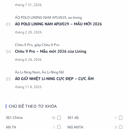
ÁO POLO LINING NAM APLV029 – MẪU MỚI 2026
Chitu 9 Pro – Mẫu mới 2026 của Lining
ÁO GIỮ NHIỆT LI-NING CỰC ĐẸP – CỰC ẤM
CHỦ ĐỀ THEO TỪ KHÓA
361 China
361 dộ
AN TA
Mũ ANTA