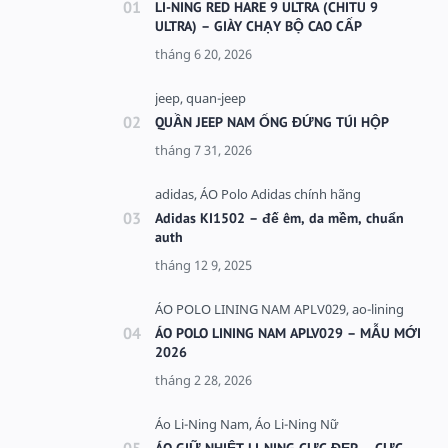
LI-NING RED HARE 9 ULTRA (CHITU 9
ULTRA) – GIÀY CHẠY BỘ CAO CẤP
QUẦN JEEP NAM ỐNG ĐỨNG TÚI HỘP
Adidas KI1502 – đế êm, da mềm, chuẩn
auth
ÁO POLO LINING NAM APLV029 – MẪU MỚI
2026
ÁO GIỮ NHIỆT LI-NING CỰC ĐẸP – CỰC