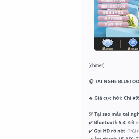
[chitiet]
🎧
TAI NGHE BLUETOO
🔥
Giá cực hời: Chỉ #
💯
Tại sao mẫu tai ng
✔️
Bluetooth 5.3
: Kết 
✔️
Gọi HD rõ nét
: Trải