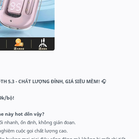
TH 5.3 - CHẤT LƯỢNG ĐỈNH, GIÁ SIÊU MỀM!
🎧
99k/bộ!
he này hot đến vậy?
nối nhanh, ổn định, không gián đoạn.
 nghiệm cuộc gọi chất lượng cao.