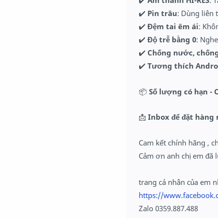
✔️
Âm thanh HI-RES
: 
✔️
Pin trâu
: Dùng liên 
✔️
Đệm tai êm ái
: Khô
✔️
Độ trễ bằng 0
: Ngh
✔️
Chống nước, chống
✔️
Tương thích Andro
📦
Số lượng có hạn -
📩
Inbox để đặt hàng 
Cam kết chính hãng , c
Cảm ơn anh chị em đã l
trang cá nhân của em 
https://www.facebook.
Zalo 0359.887.488