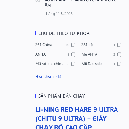
ẤM
CHỦ ĐỀ THEO TỪ KHÓA
361 China
361 dộ
AN TA
Mũ ANTA
Mũ Adidas chính hãng
Mũ Das sale
Mũ Li-Ning
Mũ Lining chính hãng
Mũ Puma Chính Hãng
Mũ adidas
Phụ kiện Acer
Pierre Cardin
SẢN PHẨM BÁN CHẠY
QUẦN NỈ LI-NING
Quần Xtep
LI-NING RED HARE 9 ULTRA
Quần nỉ nam Lining
Quần short nam Lining
(CHITU 9 ULTRA) – GIÀY
Remax
Sale giày Anta nữ
CHẠY BỘ CAO CẤP