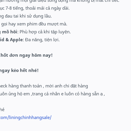
Tận hưởng mọi giai điệu sống động mà không bị mất chi tiết.
tục 7-8 tiếng, thoải mái cả ngày dài.
ng đau tai khi sử dụng lâu.
e gọi hay xem phim đều mượt mà.
 mồ hôi
: Phù hợp cả khi tập luyện.
id & Apple
: Đa năng, tiện lợi.
 Chốt đơn ngay hôm nay!
ngay kẻo hế
t nhé!
heck hàng thanh toán , mời anh chi đặt hàng
uôn ủng hộ em ,trang cá nhân e luôn có hàng sẵn ạ ,
nhé
com/liningchinhhangsale/