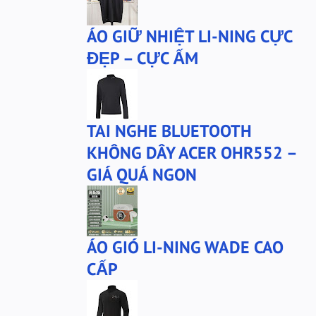
bộ xtep
mû xtep
ÁO GIỮ NHIỆT LI-NING CỰC
mũ
mũ lining
ĐẸP – CỰC ẤM
phu-kien-sale
puma
puma chính hãng
quần nỉ PUMA
quần puma
quần short Anta
TAI NGHE BLUETOOTH
sale
sale giày anta
KHÔNG DÂY ACER OHR552 –
san-sale
tai nghe
GIÁ QUÁ NGON
tai-nghe
thanh lý
túi đeo chéo
tất lining
tất nanjiren
ví da
ÁO GIÓ LI-NING WADE CAO
Áo khoác 361
áo anta
CẤP
áo cartelo
áo jeep
áo khoác adidas