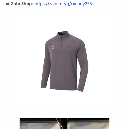
➡️
Zalo
Shop:
https://zalo.me/g/cxebqy255