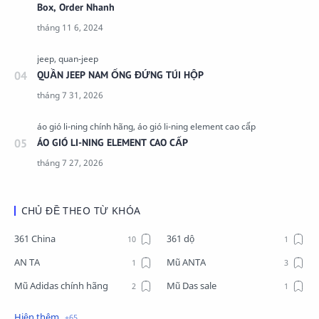
Box, Order Nhanh
QUẦN JEEP NAM ỐNG ĐỨNG TÚI HỘP
ÁO GIÓ LI-NING ELEMENT CAO CẤP
CHỦ ĐỀ THEO TỪ KHÓA
361 China
361 dộ
AN TA
Mũ ANTA
Mũ Adidas chính hãng
Mũ Das sale
Mũ Li-Ning
Mũ Lining chính hãng