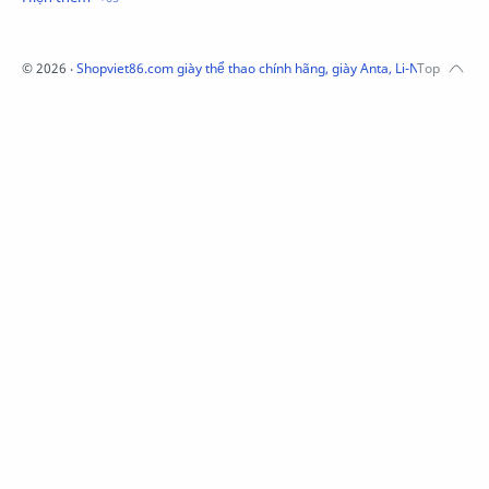
Mũ Puma Chính Hãng
Mũ adidas
Phụ kiện Acer
Pierre Cardin
©
2026
‧
Shopviet86.com giày thể thao chính hãng, giày Anta, Li-Ning, Adidas
QUẦN NỈ LI-NING
Quần Xtep
Quần nỉ nam Lining
Quần short nam Lining
Remax
Sale giày Anta nữ
Sale áo nỉ Adidas
Sịp Nanjiren
SỮA TẮM ADIDAS
Sữa tắm gội nam 3in1
Tai Nghe Remax
Tai nghe Acer
Tai nghe Acer Bluetooth
Thương hiệu Li-Ning
Thắt lưng Aokang
Túi
Túi Aokang chính hàng
Túi Lining
Túi ngủ 361
Túi đeo chéo sale
TẤT NAM 361
TẤT XTEP