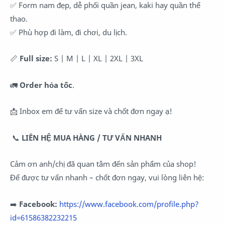
✅ Form nam đẹp, dễ phối quần jean, kaki hay quần thể
thao.
✅ Phù hợp đi làm, đi chơi, du lịch.
📏
Full size:
S | M | L | XL | 2XL | 3XL
🚛
Order hỏa tốc
.
📩 Inbox em để tư vấn size và chốt đơn ngay ạ!
📞
LIÊN HỆ MUA HÀNG / TƯ VẤN NHANH
Cảm ơn anh/chị đã quan tâm đến sản phẩm của shop!
Để được tư vấn nhanh – chốt đơn ngay, vui lòng liên hệ:
➡️
Facebook:
https://www.facebook.com/profile.php?
id=61586382232215