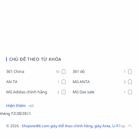
CHỦ ĐỀ THEO TỪ KHÓA
361 China
361 dộ
AN TA
Mũ ANTA
Mũ Adidas chính hãng
Mũ Das sale
Mũ Li-Ning
Mũ Lining chính hãng
Mũ Puma Chính Hãng
Mũ adidas
Phụ kiện Acer
Pierre Cardin
©
2026
‧
Shopviet86.com giày thể thao chính hãng, giày Anta, Li-Ning, Adidas
QUẦN NỈ LI-NING
Quần Xtep