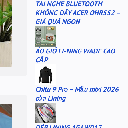
TAI NGHE BLUETOOTH
sale
sale giày anta
KHÔNG DÂY ACER OHR552 –
san-sale
tai nghe
GIÁ QUÁ NGON
tai-nghe
thanh lý
túi đeo chéo
tất lining
tất nanjiren
ví da
ÁO GIÓ LI-NING WADE CAO
Áo khoác 361
áo anta
CẤP
áo cartelo
áo jeep
áo khoác adidas
Chitu 9 Pro – Mẫu mới 2026
của Lining
DÉP LINING AGAW017