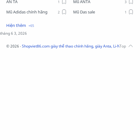
AN TA
Mũ ANTA
Mũ Adidas chính hãng
Mũ Das sale
Mũ Li-Ning
Mũ Lining chính hãng
Mũ Puma Chính Hãng
Mũ adidas
Phụ kiện Acer
Pierre Cardin
©
2026
‧
Shopviet86.com giày thể thao chính hãng, giày Anta, Li-Ning, Adidas
QUẦN NỈ LI-NING
Quần Xtep
Quần nỉ nam Lining
Quần short nam Lining
Remax
Sale giày Anta nữ
Sale áo nỉ Adidas
Sịp Nanjiren
SỮA TẮM ADIDAS
Sữa tắm gội nam 3in1
Tai Nghe Remax
Tai nghe Acer
Tai nghe Acer Bluetooth
Thương hiệu Li-Ning
Thắt lưng Aokang
Túi
Túi Aokang chính hàng
Túi Lining